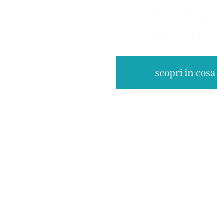
Ti serve a
tua attivi
scopri in cosa