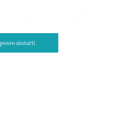
iuto per sviluppare la
tà professionale?
 posso aiutarti