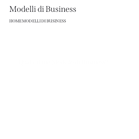
Modelli di Business
HOME
MODELLI DI BUSINESS
Qual è il tuo Modello di Business?
Ogni organizzazione possiede un Modello di Business
startup, aziende, associazioni, enti no profit. Anche l
persone ne posseggono uno: studenti, disoccupati,
impiegati, manager, liberi professionisti, commercianti
artigiani, imprenditori, politici, tutti.
Qualunque sia la tua sua situazione attuale, tu ti muo
sempre e comunque in base ad una certa logica, con