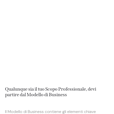
lo scopo di raggiungere un determinato obiettivo.
Qualunque sia il tuo obiettivo, tu compi delle azioni
per raggiungerlo e lo fai in base ad un Modello di
Business, con il 95% di probabilità che tu non lo
conosca affatto.
Se così fosse, questa è una cosa molto negativa,
poiché non hai sotto controllo le tue azioni o la tua
attività, con il rischio di sprecare risorse e non
ottenere i risultati che vuoi.
Qualunque sia il tuo Scopo Professionale, devi
partire dal Modello di Business
Il Modello di Business contiene gli elementi chiave