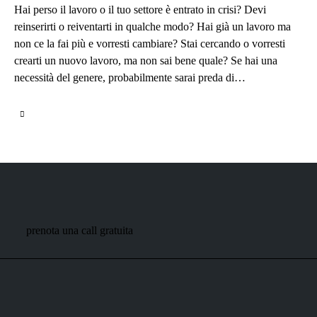
Hai perso il lavoro o il tuo settore è entrato in crisi? Devi
reinserirti o reiventarti in qualche modo? Hai già un lavoro ma
non ce la fai più e vorresti cambiare? Stai cercando o vorresti
crearti un nuovo lavoro, ma non sai bene quale? Se hai una
necessità del genere, probabilmente sarai preda di…
prenota una call gratuita