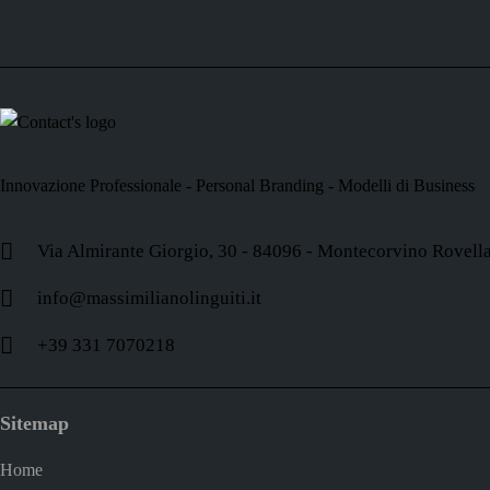
Innovazione Professionale - Personal Branding - Modelli di Business
Via Almirante Giorgio, 30 - 84096 - Montecorvino Rovell
info@massimilianolinguiti.it
+39 331 7070218
Sitemap
Home