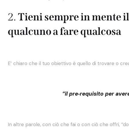
2.
Tieni sempre in mente i
qualcuno a fare qualcosa
E’ chiaro che il tuo obiettivo è quello di trovare o cr
“il pre‐requisito per av
In altre parole, con ciò che fai o con ciò che offri, “do