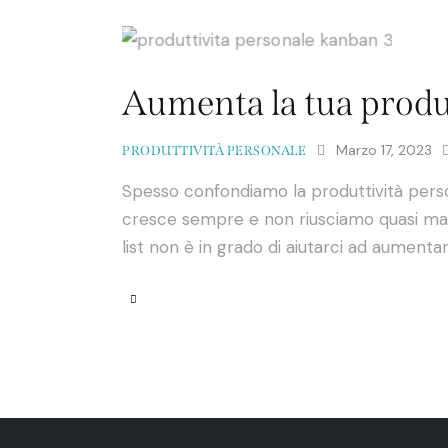
Aumenta la tua produ
Marzo 17, 2023
PRODUTTIVITÀ PERSONALE
Spesso confondiamo la produttività person
cresce sempre e non riusciamo quasi mai a
list non è in grado di aiutarci ad aumenta