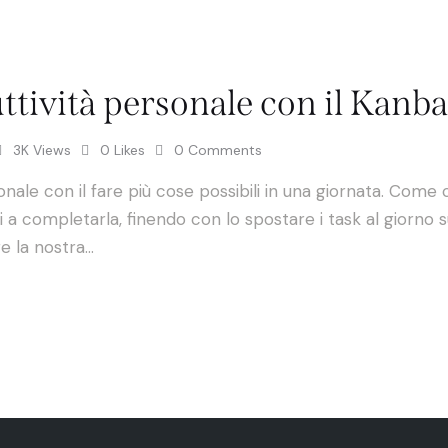
ttività personale con il Kanb
3K
Views
0
Likes
0
Comments
ale con il fare più cose possibili in una giornata. Come c
 completarla, finendo con lo spostare i task al giorno s
re la nostra…