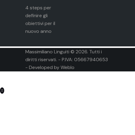
4 steps per
definire gli
obiettivi per il
nuovo anno
Massimiliano Linguiti © 2026. Tutti i
diritti riservati. - P.IVA: 05667940653
- Developed by
Weblo