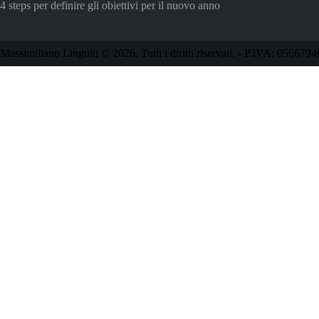
4 steps per definire gli obiettivi per il nuovo anno
Massimiliano Linguiti © 2026. Tutti i diritti riservati. - P.IVA: 0566