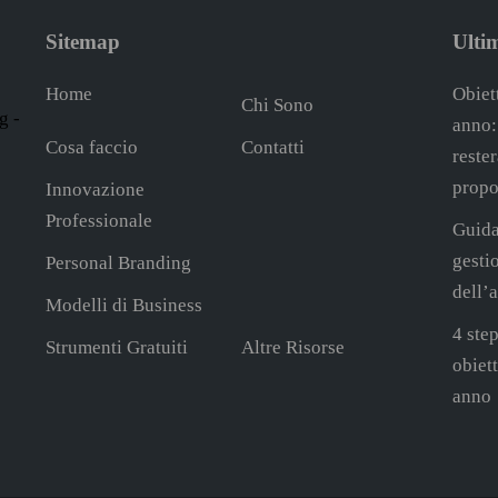
Sitemap
Ultim
Home
Obiett
Chi Sono
g -
anno:
Cosa faccio
Contatti
reste
propo
Innovazione
Professionale
Guida
gesti
Personal Branding
dell’
Modelli di Business
4 step
Strumenti Gratuiti
Altre Risorse
obiet
anno