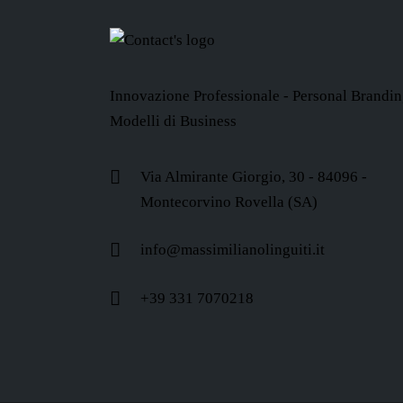
Innovazione Professionale - Personal Brandin
Modelli di Business
Via Almirante Giorgio, 30 - 84096 -
Montecorvino Rovella (SA)
info@massimilianolinguiti.it
+39 331 7070218