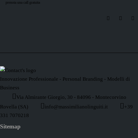
prenota una call gratuita
Innovazione Professionale - Personal Branding - Modelli di
Business
Via Almirante Giorgio, 30 - 84096 - Montecorvino
Rovella (SA)
info@massimilianolinguiti.it
+39
331 7070218
Sitemap