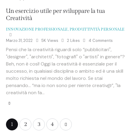
Un esercizio utile per sviluppare la tua
Creatività
INNOVAZIONE PROFESSIONALE
,
PRODUTTIVITÀ PERSONALE
Marzo 31, 2022
5K
Views
2
Likes
4
Comments
Pensi che la creatività riguardi solo “pubblicitari",
"designer", "architetti", "fotografi" o "artisti" in genere”?
Beh, non è così! Oggi la creatività è essenziale per il
successo, in qualsiasi disciplina o ambito ed è una skill
molto richiesta nel mondo del lavoro. Se stai
pensando… “ma io non sono per niente creativ@”, "la
creatività non fa…
Paginazione
Page
1
Page
2
>
Page
3
Page
4
degli