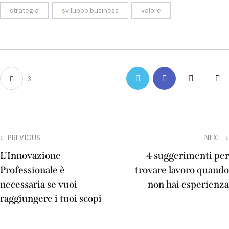
strategia
sviluppo business
valore
3
Navigazione
PREVIOUS
NEXT
L’Innovazione
4 suggerimenti per
articoli
Professionale è
trovare lavoro quando
necessaria se vuoi
non hai esperienza
raggiungere i tuoi scopi